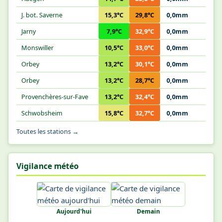
J. bot. Saverne
15,3°C
29,8°C
0,0mm
Jarny
7,9°C
32,9°C
0,0mm
Monswiller
10,5°C
33,0°C
0,0mm
Orbey
13,2°C
30,1°C
0,0mm
Orbey
13,2°C
28,7°C
0,0mm
Provenchères-sur-Fave
13,2°C
32,4°C
0,0mm
Schwobsheim
15,8°C
32,7°C
0,0mm
Toutes les stations →
Vigilance météo
Aujourd'hui
Demain