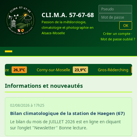
CLI.M.A. 57-67-68
Passion de la météorologie,
OK
climatologie et photographie en
Alsace-Moselle
Créer un compte
·
Mot de passe oublié ?
ouze
26,3°C
Corny-sur-Moselle
23,9°C
Gros-Réderching
26,
Informations et nouveautés
02/08/2026 à 17h25
Bilan climatologique de la station de Haegen (67)
Le bilan du mois de JUILLET 2026 est en ligne en cliquant
sur l'onglet "Newsletter" Bonne lecture.