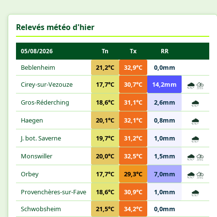
Relevés météo d'hier
05/08/2026
Tn
Tx
RR
Beblenheim
21,2°C
32,9°C
0,0mm
🌧️
⛈️
Cirey-sur-Vezouze
17,7°C
30,7°C
14,2mm
🌧️
Gros-Réderching
18,6°C
31,1°C
2,6mm
🌧️
Haegen
20,1°C
32,1°C
0,8mm
🌧️
J. bot. Saverne
19,7°C
31,2°C
1,0mm
🌧️
⛈️
Monswiller
20,0°C
32,5°C
1,5mm
🌧️
⛈️
Orbey
17,7°C
29,3°C
7,0mm
🌧️
Provenchères-sur-Fave
18,6°C
30,9°C
1,0mm
Schwobsheim
21,5°C
34,2°C
0,0mm