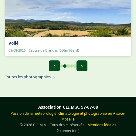
Voilé
08/08/2026 - Causse de Blandas (666m)(Gard)
‹
›
Toutes les photographies →
Association CLI.M.A. 57-67-68
Passion de la météorologie, climatologie et photographie en Alsace-
Moselle
© 2026 CLI.M.A. - Tous droits réservés -
Mentions légales
2 connecté(s)