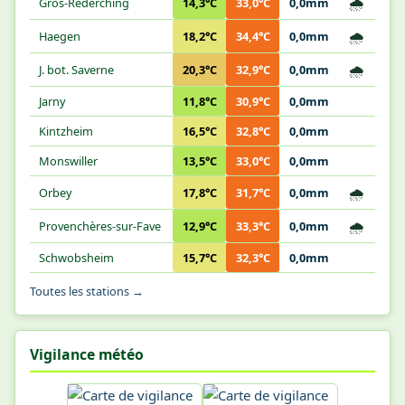
🌧️
Gros-Réderching
14,3°C
33,0°C
0,0mm
🌧️
Haegen
18,2°C
34,4°C
0,0mm
🌧️
J. bot. Saverne
20,3°C
32,9°C
0,0mm
Jarny
11,8°C
30,9°C
0,0mm
Kintzheim
16,5°C
32,8°C
0,0mm
Monswiller
13,5°C
33,0°C
0,0mm
🌧️
Orbey
17,8°C
31,7°C
0,0mm
🌧️
Provenchères-sur-Fave
12,9°C
33,3°C
0,0mm
Schwobsheim
15,7°C
32,3°C
0,0mm
Toutes les stations →
Vigilance météo