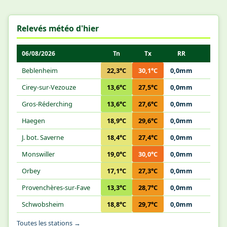
Relevés météo d'hier
06/08/2026
Tn
Tx
RR
Beblenheim
22,3°C
30,1°C
0,0mm
Cirey-sur-Vezouze
13,6°C
27,5°C
0,0mm
Gros-Réderching
13,6°C
27,6°C
0,0mm
Haegen
18,9°C
29,6°C
0,0mm
J. bot. Saverne
18,4°C
27,4°C
0,0mm
Monswiller
19,0°C
30,0°C
0,0mm
Orbey
17,1°C
27,3°C
0,0mm
Provenchères-sur-Fave
13,3°C
28,7°C
0,0mm
Schwobsheim
18,8°C
29,7°C
0,0mm
Toutes les stations →