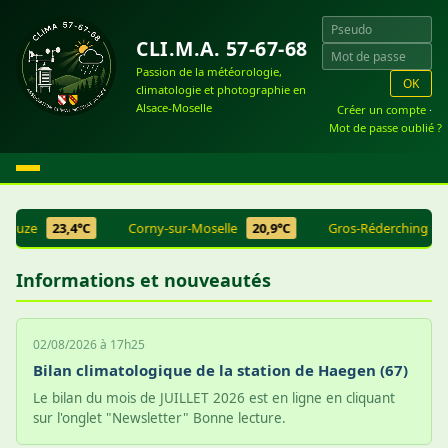
CLI.M.A. 57-67-68
Passion de la météorologie,
OK
climatologie et photographie en
Alsace-Moselle
Créer un compte
·
Mot de passe oublié ?
ezouze
23,4°C
Corny-sur-Moselle
20,9°C
Gros-Réderching
2
Informations et nouveautés
02/08/2026 à 17h25
Bilan climatologique de la station de Haegen (67)
Le bilan du mois de JUILLET 2026 est en ligne en cliquant
sur l'onglet "Newsletter" Bonne lecture.