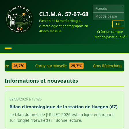
CLI.M.A. 57-67-68
Passion de la météorologie,
OK
climatologie et photographie en
Alsace-Moselle
Créer un compte
·
Mot de passe oublié ?
zouze
26,7°C
Corny-sur-Moselle
25,7°C
Gros-Réderching
27
Informations et nouveautés
02/08/2026 à 17h25
Bilan climatologique de la station de Haegen (67)
Le bilan du mois de JUILLET 2026 est en ligne en cliquant
sur l'onglet "Newsletter" Bonne lecture.