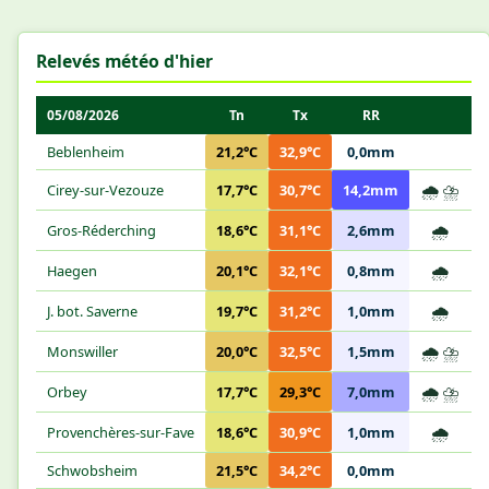
Relevés météo d'hier
05/08/2026
Tn
Tx
RR
Beblenheim
21,2°C
32,9°C
0,0mm
🌧️
⛈️
Cirey-sur-Vezouze
17,7°C
30,7°C
14,2mm
🌧️
Gros-Réderching
18,6°C
31,1°C
2,6mm
🌧️
Haegen
20,1°C
32,1°C
0,8mm
🌧️
J. bot. Saverne
19,7°C
31,2°C
1,0mm
🌧️
⛈️
Monswiller
20,0°C
32,5°C
1,5mm
🌧️
⛈️
Orbey
17,7°C
29,3°C
7,0mm
🌧️
Provenchères-sur-Fave
18,6°C
30,9°C
1,0mm
Schwobsheim
21,5°C
34,2°C
0,0mm