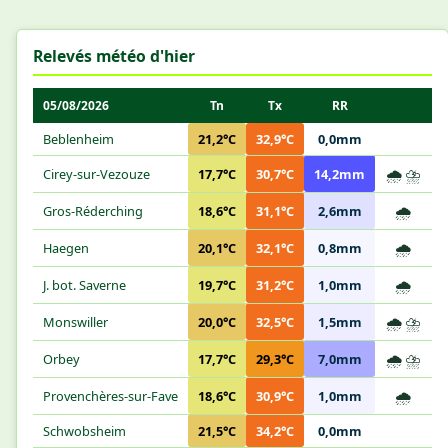
Relevés météo d'hier
05/08/2026
Tn
Tx
RR
Beblenheim
21,2°C
32,9°C
0,0mm
🌧️
⛈️
Cirey-sur-Vezouze
17,7°C
30,7°C
14,2mm
🌧️
Gros-Réderching
18,6°C
31,1°C
2,6mm
🌧️
Haegen
20,1°C
32,1°C
0,8mm
🌧️
J. bot. Saverne
19,7°C
31,2°C
1,0mm
🌧️
⛈️
Monswiller
20,0°C
32,5°C
1,5mm
🌧️
⛈️
Orbey
17,7°C
29,3°C
7,0mm
🌧️
Provenchères-sur-Fave
18,6°C
30,9°C
1,0mm
Schwobsheim
21,5°C
34,2°C
0,0mm