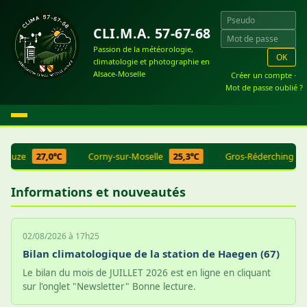
CLI.M.A. 57-67-68
Passion de la météorologie,
OK
climatologie et photographie en
Alsace-Moselle
Créer un compte
·
Mot de passe oublié ?
ezouze
27,0°C
Corny-sur-Moselle
25,3°C
Gros-Réderching
2
Informations et nouveautés
02/08/2026 à 17h25
Bilan climatologique de la station de Haegen (67)
Le bilan du mois de JUILLET 2026 est en ligne en cliquant
sur l'onglet "Newsletter" Bonne lecture.