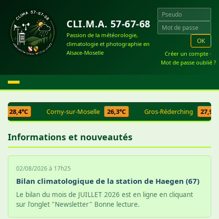
CLI.M.A. 57-67-68
Passion de la météorologie,
OK
climatologie et photographie en
Alsace-Moselle
Créer un compte
·
Mot de passe oublié ?
28,4°C
Corny-sur-Moselle
26,3°C
Gros-Réderching
27,9°C
Informations et nouveautés
02/08/2026 à 17h25
Bilan climatologique de la station de Haegen (67)
Le bilan du mois de JUILLET 2026 est en ligne en cliquant
sur l'onglet "Newsletter" Bonne lecture.