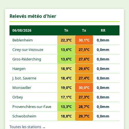
Relevés météo d'hier
06/08/2026
Tn
Tx
RR
Beblenheim
22,3°C
30,1°C
0,0mm
Cirey-sur-Vezouze
13,6°C
27,5°C
0,0mm
Gros-Réderching
13,6°C
27,6°C
0,0mm
Haegen
18,9°C
29,6°C
0,0mm
J. bot. Saverne
18,4°C
27,4°C
0,0mm
Monswiller
19,0°C
30,0°C
0,0mm
Orbey
17,1°C
27,3°C
0,0mm
Provenchères-sur-Fave
13,3°C
28,7°C
0,0mm
Schwobsheim
18,8°C
29,7°C
0,0mm
Toutes les stations →