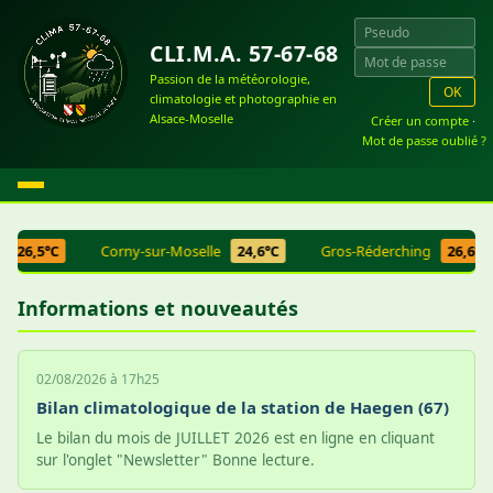
CLI.M.A. 57-67-68
Passion de la météorologie,
OK
climatologie et photographie en
Alsace-Moselle
Créer un compte
·
Mot de passe oublié ?
26,5°C
Corny-sur-Moselle
24,6°C
Gros-Réderching
26,6°C
Informations et nouveautés
02/08/2026 à 17h25
Bilan climatologique de la station de Haegen (67)
Le bilan du mois de JUILLET 2026 est en ligne en cliquant
sur l'onglet "Newsletter" Bonne lecture.