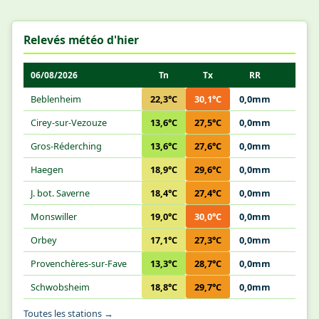
Relevés météo d'hier
06/08/2026
Tn
Tx
RR
Beblenheim
22,3°C
30,1°C
0,0mm
Cirey-sur-Vezouze
13,6°C
27,5°C
0,0mm
Gros-Réderching
13,6°C
27,6°C
0,0mm
Haegen
18,9°C
29,6°C
0,0mm
J. bot. Saverne
18,4°C
27,4°C
0,0mm
Monswiller
19,0°C
30,0°C
0,0mm
Orbey
17,1°C
27,3°C
0,0mm
Provenchères-sur-Fave
13,3°C
28,7°C
0,0mm
Schwobsheim
18,8°C
29,7°C
0,0mm
Toutes les stations →