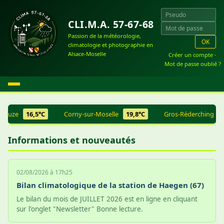
CLI.M.A. 57-67-68
Passion de la météorologie,
OK
climatologie et photographie en
Alsace-Moselle
Créer un compte
·
Mot de passe oublié ?
zouze
16,5°C
Corny-sur-Moselle
19,8°C
Gros-Réderching
17
Informations et nouveautés
02/08/2026 à 17h25
Bilan climatologique de la station de Haegen (67)
Le bilan du mois de JUILLET 2026 est en ligne en cliquant
sur l'onglet "Newsletter" Bonne lecture.