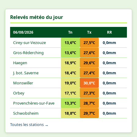
Relevés météo du jour
06/08/2026
Tn
Tx
RR
Cirey-sur-Vezouze
13,6°C
27,5°C
0,0mm
Gros-Réderching
13,6°C
27,6°C
0,0mm
Haegen
18,9°C
29,6°C
0,0mm
J. bot. Saverne
18,4°C
27,4°C
0,0mm
Monswiller
19,0°C
30,0°C
0,0mm
Orbey
17,1°C
27,3°C
0,0mm
Provenchères-sur-Fave
13,3°C
28,7°C
0,0mm
Schwobsheim
18,8°C
29,7°C
0,0mm
Toutes les stations →