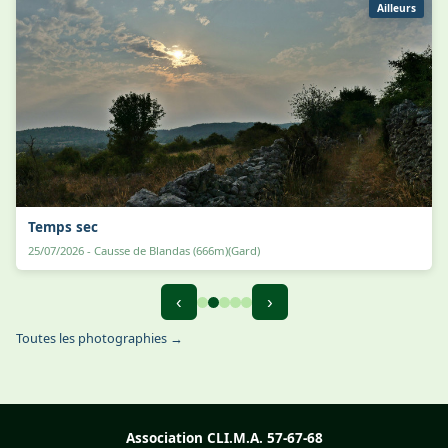
Ailleurs
Temps sec
25/07/2026 - Causse de Blandas (666m)(Gard)
‹
›
Toutes les photographies →
Association CLI.M.A. 57-67-68