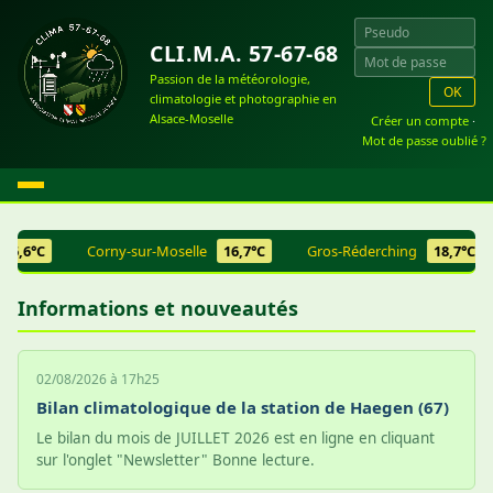
CLI.M.A. 57-67-68
Passion de la météorologie,
OK
climatologie et photographie en
Alsace-Moselle
Créer un compte
·
Mot de passe oublié ?
6,6°C
Corny-sur-Moselle
16,7°C
Gros-Réderching
18,7°C
Informations et nouveautés
02/08/2026 à 17h25
Bilan climatologique de la station de Haegen (67)
Le bilan du mois de JUILLET 2026 est en ligne en cliquant
sur l'onglet "Newsletter" Bonne lecture.