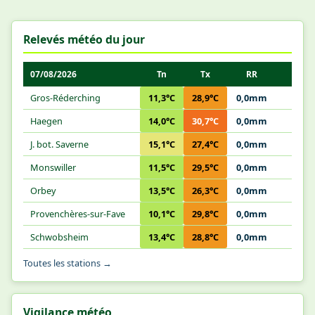
Relevés météo du jour
07/08/2026
Tn
Tx
RR
Gros-Réderching
11,3°C
28,9°C
0,0mm
Haegen
14,0°C
30,7°C
0,0mm
J. bot. Saverne
15,1°C
27,4°C
0,0mm
Monswiller
11,5°C
29,5°C
0,0mm
Orbey
13,5°C
26,3°C
0,0mm
Provenchères-sur-Fave
10,1°C
29,8°C
0,0mm
Schwobsheim
13,4°C
28,8°C
0,0mm
Toutes les stations →
Vigilance météo