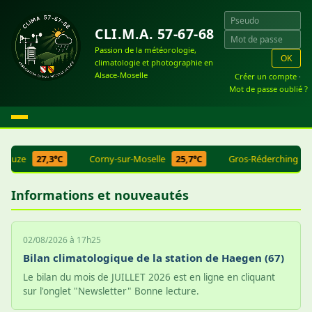
CLI.M.A. 57-67-68
Passion de la météorologie,
OK
climatologie et photographie en
Alsace-Moselle
Créer un compte
·
Mot de passe oublié ?
ezouze
27,3°C
Corny-sur-Moselle
25,7°C
Gros-Réderching
2
Informations et nouveautés
02/08/2026 à 17h25
Bilan climatologique de la station de Haegen (67)
Le bilan du mois de JUILLET 2026 est en ligne en cliquant
sur l'onglet "Newsletter" Bonne lecture.