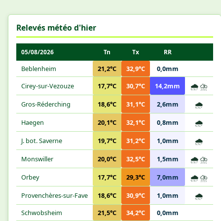
Relevés météo d'hier
05/08/2026
Tn
Tx
RR
Beblenheim
21,2°C
32,9°C
0,0mm
🌧️
⛈️
Cirey-sur-Vezouze
17,7°C
30,7°C
14,2mm
🌧️
Gros-Réderching
18,6°C
31,1°C
2,6mm
🌧️
Haegen
20,1°C
32,1°C
0,8mm
🌧️
J. bot. Saverne
19,7°C
31,2°C
1,0mm
🌧️
⛈️
Monswiller
20,0°C
32,5°C
1,5mm
🌧️
⛈️
Orbey
17,7°C
29,3°C
7,0mm
🌧️
Provenchères-sur-Fave
18,6°C
30,9°C
1,0mm
Schwobsheim
21,5°C
34,2°C
0,0mm