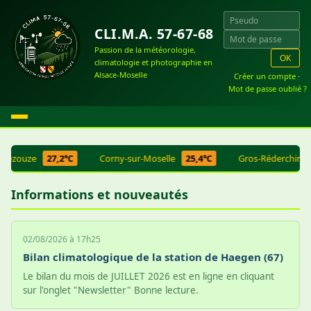
CLI.M.A. 57-67-68
Passion de la météorologie,
OK
climatologie et photographie en
Alsace-Moselle
Créer un compte
·
Mot de passe oublié ?
-Vezouze
27,2°C
Corny-sur-Moselle
25,4°C
Gros-Réderching
Informations et nouveautés
02/08/2026 à 17h25
Bilan climatologique de la station de Haegen (67)
Le bilan du mois de JUILLET 2026 est en ligne en cliquant
sur l'onglet "Newsletter" Bonne lecture.