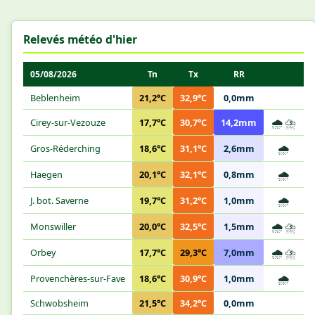
Relevés météo d'hier
05/08/2026
Tn
Tx
RR
Beblenheim
21,2°C
32,9°C
0,0mm
🌧️
⛈️
Cirey-sur-Vezouze
17,7°C
30,7°C
14,2mm
🌧️
Gros-Réderching
18,6°C
31,1°C
2,6mm
🌧️
Haegen
20,1°C
32,1°C
0,8mm
🌧️
J. bot. Saverne
19,7°C
31,2°C
1,0mm
🌧️
⛈️
Monswiller
20,0°C
32,5°C
1,5mm
🌧️
⛈️
Orbey
17,7°C
29,3°C
7,0mm
🌧️
Provenchères-sur-Fave
18,6°C
30,9°C
1,0mm
Schwobsheim
21,5°C
34,2°C
0,0mm