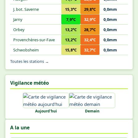
J. bot. Saverne
15,3°C
29,8°C
0,0mm
Jarny
7,9°C
32,9°C
0,0mm
Orbey
13,2°C
28,7°C
0,0mm
Provenchères-sur-Fave
13,2°C
32,4°C
0,0mm
Schwobsheim
15,8°C
32,7°C
0,0mm
Toutes les stations →
Vigilance météo
Aujourd'hui
Demain
A la une