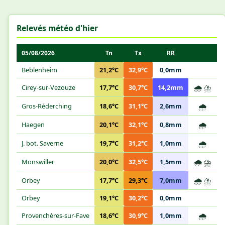
Relevés météo d'hier
05/08/2026
Tn
Tx
RR
Beblenheim
21,2°C
32,9°C
0,0mm
🌧️
⛈️
Cirey-sur-Vezouze
17,7°C
30,7°C
14,2mm
🌧️
Gros-Réderching
18,6°C
31,1°C
2,6mm
🌧️
Haegen
20,1°C
32,1°C
0,8mm
🌧️
J. bot. Saverne
19,7°C
31,2°C
1,0mm
🌧️
⛈️
Monswiller
20,0°C
32,5°C
1,5mm
🌧️
⛈️
Orbey
17,7°C
29,3°C
7,0mm
Orbey
19,1°C
30,2°C
0,0mm
🌧️
Provenchères-sur-Fave
18,6°C
30,9°C
1,0mm