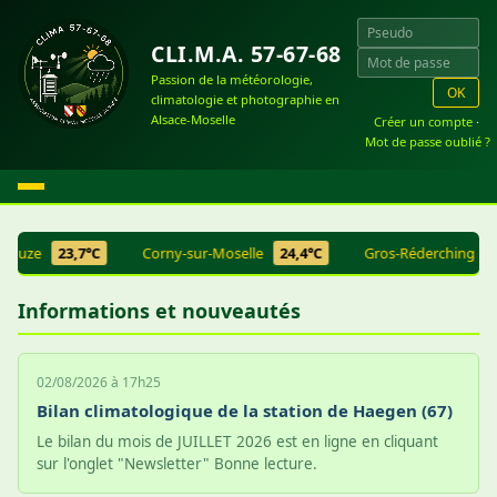
CLI.M.A. 57-67-68
Passion de la météorologie,
OK
climatologie et photographie en
Alsace-Moselle
Créer un compte
·
Mot de passe oublié ?
ezouze
23,7°C
Corny-sur-Moselle
24,4°C
Gros-Réderching
2
Informations et nouveautés
02/08/2026 à 17h25
Bilan climatologique de la station de Haegen (67)
Le bilan du mois de JUILLET 2026 est en ligne en cliquant
sur l'onglet "Newsletter" Bonne lecture.