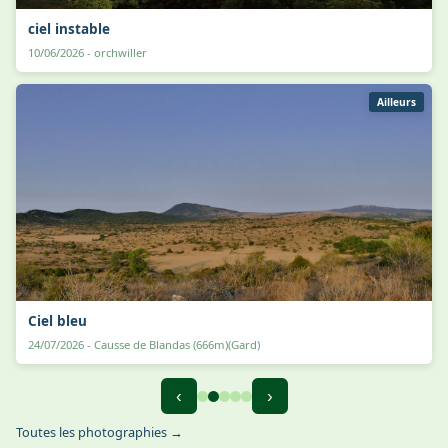
ciel instable
10/06/2026 - orchwiller
Ailleurs
Ciel bleu
24/07/2026 - Causse de Blandas (666m)(Gard)
‹
›
Toutes les photographies →