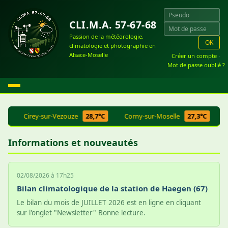
CLI.M.A. 57-67-68
Passion de la météorologie,
OK
climatologie et photographie en
Alsace-Moselle
Créer un compte
·
Mot de passe oublié ?
8
Cirey-sur-Vezouze
28,7°C
Corny-sur-Moselle
27,3°C
Gr
Informations et nouveautés
02/08/2026 à 17h25
Bilan climatologique de la station de Haegen (67)
Le bilan du mois de JUILLET 2026 est en ligne en cliquant
sur l'onglet "Newsletter" Bonne lecture.