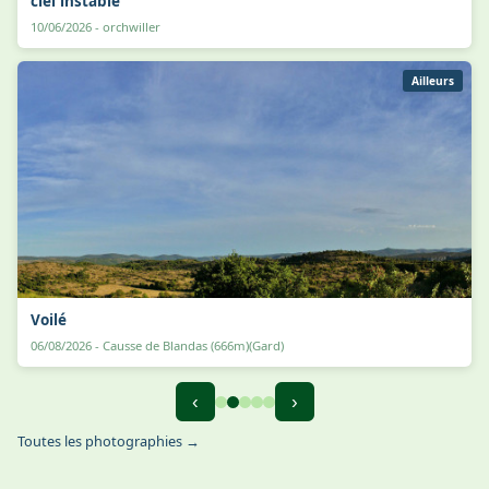
ciel instable
10/06/2026 - orchwiller
Ailleurs
Voilé
06/08/2026 - Causse de Blandas (666m)(Gard)
‹
›
Toutes les photographies →