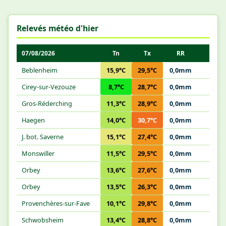
Relevés météo d'hier
07/08/2026
Tn
Tx
RR
Beblenheim
15,9°C
29,5°C
0,0mm
Cirey-sur-Vezouze
8,7°C
28,7°C
0,0mm
Gros-Réderching
11,3°C
28,9°C
0,0mm
Haegen
14,0°C
30,7°C
0,0mm
J. bot. Saverne
15,1°C
27,4°C
0,0mm
Monswiller
11,5°C
29,5°C
0,0mm
Orbey
13,6°C
27,6°C
0,0mm
Orbey
13,5°C
26,3°C
0,0mm
Provenchères-sur-Fave
10,1°C
29,8°C
0,0mm
Schwobsheim
13,4°C
28,8°C
0,0mm