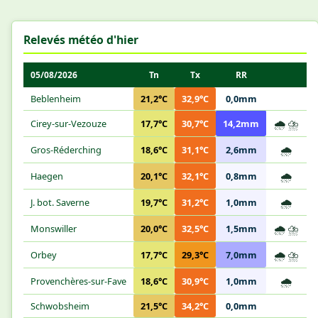
Relevés météo d'hier
05/08/2026
Tn
Tx
RR
Beblenheim
21,2°C
32,9°C
0,0mm
🌧️
⛈️
Cirey-sur-Vezouze
17,7°C
30,7°C
14,2mm
🌧️
Gros-Réderching
18,6°C
31,1°C
2,6mm
🌧️
Haegen
20,1°C
32,1°C
0,8mm
🌧️
J. bot. Saverne
19,7°C
31,2°C
1,0mm
🌧️
⛈️
Monswiller
20,0°C
32,5°C
1,5mm
🌧️
⛈️
Orbey
17,7°C
29,3°C
7,0mm
🌧️
Provenchères-sur-Fave
18,6°C
30,9°C
1,0mm
Schwobsheim
21,5°C
34,2°C
0,0mm