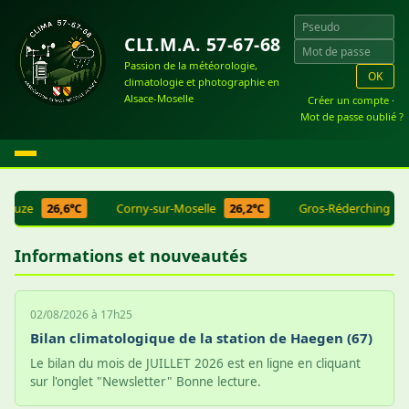
CLI.M.A. 57-67-68
Passion de la météorologie,
OK
climatologie et photographie en
Alsace-Moselle
Créer un compte
·
Mot de passe oublié ?
zouze
26,6°C
Corny-sur-Moselle
26,2°C
Gros-Réderching
27
Informations et nouveautés
02/08/2026 à 17h25
Bilan climatologique de la station de Haegen (67)
Le bilan du mois de JUILLET 2026 est en ligne en cliquant
sur l'onglet "Newsletter" Bonne lecture.